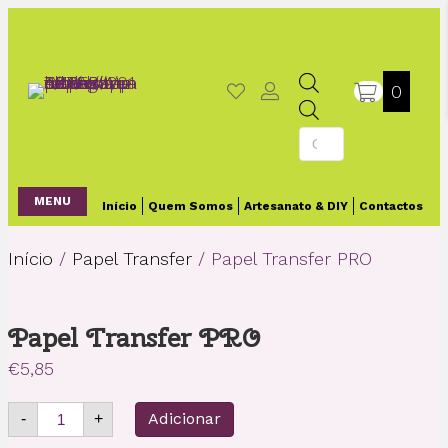
0
Products
search
MENU
Início
Quem Somos
Artesanato & DIY
Contactos
Início
/
Papel Transfer
/ Papel Transfer PRO
Papel Transfer PRO
€
5,85
Quantidade
Adicionar
-
+
de
Papel