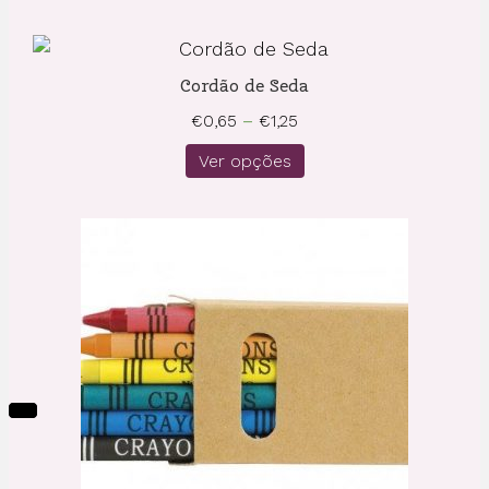
Cordão de Seda
Price
€
0,65
–
€
1,25
range:
Ver opções
€0,65
through
€1,25