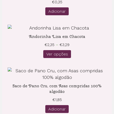
€
0,35
Adicionar
Andorinha Lisa em Chacota
Price
€
2,35
–
€
3,29
range:
Ver opções
€2,35
through
€3,29
Saco de Pano Cru, com Asas compridas 100%
algodão
€
1,85
Adicionar