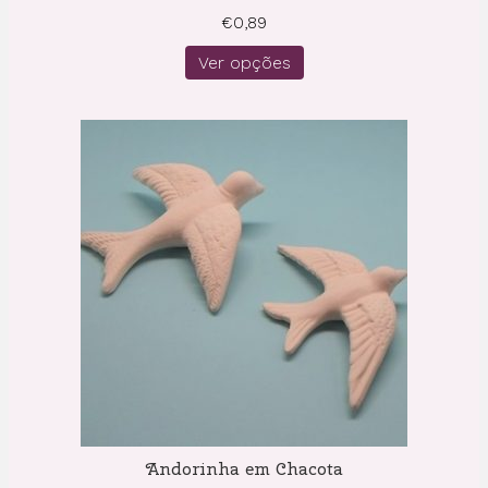
€
0,89
Ver opções
Andorinha em Chacota