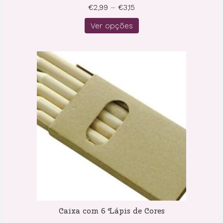
Price
€
2,99
–
€
3,15
range:
Ver opções
€2,99
through
€3,15
Caixa com 6 Lápis de Cores