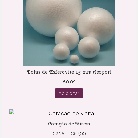
Bolas de Esferovite 15 mm (Isopor)
€
0,09
Adicionar
Coração de Viana
Price
€
2,25
–
€
57,00