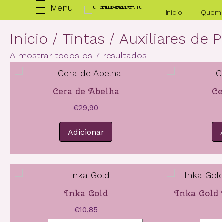
Menu
Início
Quem
Início
/
Tintas
/
Auxiliares de P
A mostrar todos os 7 resultados
Cera de Abelha
Ce
€
29,90
Adicionar
Inka Gold
Inka Gold
€
10,85