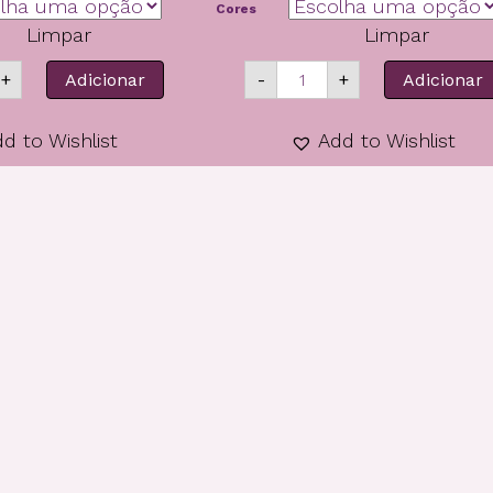
Cores
Limpar
Limpar
ntidade
Quantidade
+
Adicionar
-
+
Adicionar
de
a
Inka
d
Silk
d to Wishlist
Add to Wishlist
emium
tina)