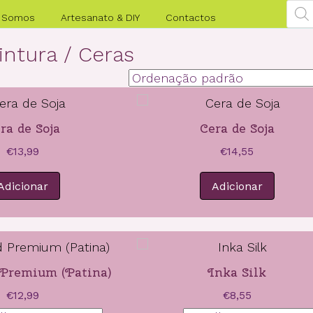
Pro
sea
 Somos
Artesanato & DIY
Contactos
intura
/ Ceras
ra de Soja
Cera de Soja
€
13,99
€
14,55
Adicionar
Adicionar
 Premium (Patina)
Inka Silk
€
12,99
€
8,55