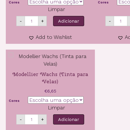
Cores
Cores
Limpar
Quantidade
Qua
-
+
Adicionar
-
de
de
Inka
Ink
Gold
Gol
Add to Wishlist
Ad
Pr
(Pa
Modellier Wachs (Tinta para
Velas)
€
6,65
Cores
Limpar
Quantidade
-
+
Adicionar
de
Modellier