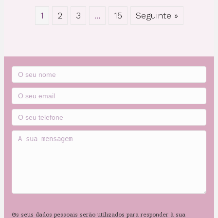
1
2
3
…
15
Seguinte »
Os seus dados pessoais serão utilizados para responder à sua