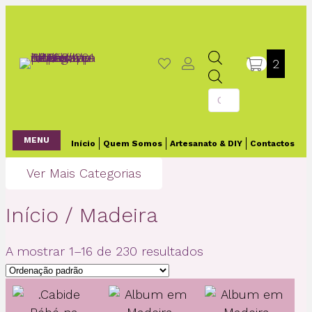
2
Products
search
MENU
Início
Quem Somos
Artesanato & DIY
Contactos
Ver Mais Categorias
Início
/ Madeira
A mostrar 1–16 de 230 resultados