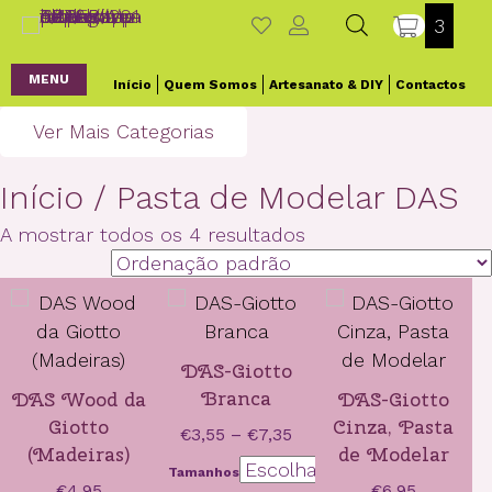
3
MENU
Início
Quem Somos
Artesanato & DIY
Contactos
Ver Mais Categorias
Início
/ Pasta de Modelar DAS
A mostrar todos os 4 resultados
DAS-Giotto
Branca
DAS Wood da
DAS-Giotto
Giotto
Cinza, Pasta
Price
€
3,55
–
€
7,35
(Madeiras)
de Modelar
range:
Tamanhos
€3,55
€
4,95
€
6,95