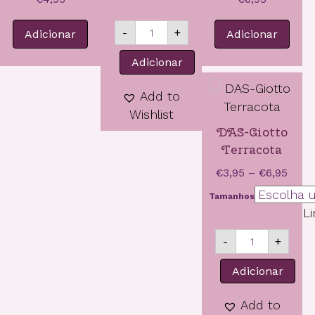
Limpar
through
Quantidade
€7,35
-
+
Adicionar
Adicionar
de
DAS-
Adicionar
Giotto
Branca
Add to
Wishlist
DAS-Giotto
Terracota
Price
€
3,95
–
€
6,95
rang
Tamanhos
€3,9
L
thro
Quantida
€6,9
-
+
de
DAS-
Adicionar
Giotto
Terracot
Add to