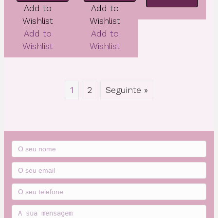
Vidro
com
Add to
Add to
Triangular
Pés
Wishlist
Wishlist
Add to
Add to
Wishlist
Wishlist
1
2
Seguinte »