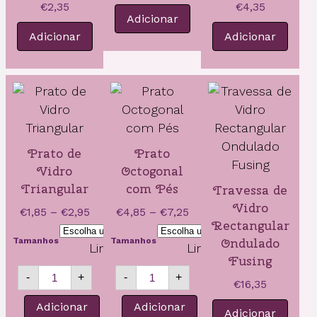
€
2,35
€
4,35
Adicionar
Adicionar
Adicionar
Prato de
Prato
Vidro
Octogonal
Triangular
com Pés
Travessa de
Vidro
Price
Price
€
1,85
–
€
2,95
€
4,85
–
€
7,25
Rectangular
range:
range:
Ondulado
Tamanhos
Tamanhos
€1,85
€4,85
Limpar
Limpar
through
through
Fusing
Quantidade
Quantidade
€2,95
€7,25
-
+
-
+
de
de
€
16,35
Prato
Prato
Adicionar
Adicionar
de
Octogonal
Adicionar