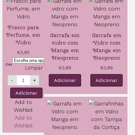
Frasco para
Perfume, em
Garrafa em
Garrafa em
Vidro
vidro com
Vidro com
Manga em
Manga em
€
3,95
Neopreno
Neopreno
Côr
Limpar
€
3,89
€
3,89
Quantidade
Adicionar
Adicionar
-
+
de
Frasco
Adicionar
para
Perfume,
Add to
em
Wishlist
Vidro
Add to
Wishlist