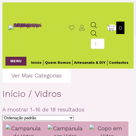
0
Products
search
MENU
Início
Quem Somos
Artesanato & DIY
Contactos
Ver Mais Categorias
Início
/ Vidros
A mostrar 1–16 de 18 resultados