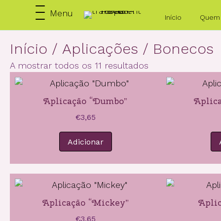
Menu
Início
Quem
Início
/
Aplicações
/ Bonecos
A mostrar todos os 11 resultados
Aplicação “Dumbo”
Aplic
€
3,65
Adicionar
Aplicação “Mickey”
Aplic
€
3,65