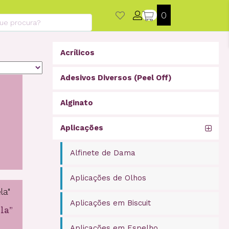
roducts
0
earch
Acrílicos
Adesivos Diversos (Peel Off)
Alginato
Aplicações
Alfinete de Dama
Aplicações de Olhos
Aplicações em Biscuit
la”
Aplicações em Espelho