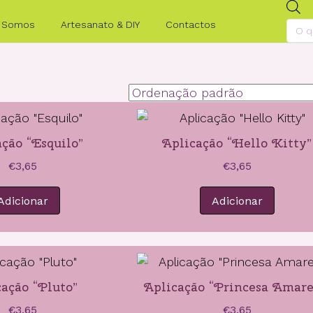
P
 Somos
Artesanato & DIY
Contactos
s
ação “Esquilo”
Aplicação “Hello Kitty”
€
3,65
€
3,65
Adicionar
Adicionar
ação “Pluto”
Aplicação “Princesa Amare
€
3,65
€
3,65