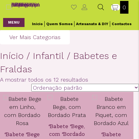
0
MENU
Início
Quem Somos
Artesanato & DIY
Contactos
Ver Mais Categorias
Início
/
Infantil
/ Babetes e
Fraldas
A mostrar todos os 12 resultados
Babete Bege,
com Bordado
Babete Bege
Babete