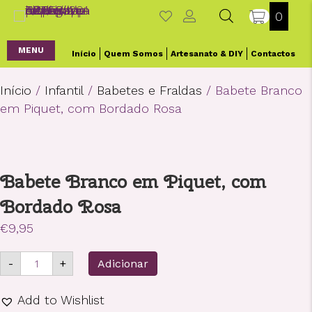
0
MENU
Início
Quem Somos
Artesanato & DIY
Contactos
Início
/
Infantil
/
Babetes e Fraldas
/ Babete Branco
em Piquet, com Bordado Rosa
Babete Branco em Piquet, com
Bordado Rosa
€
9,95
Quantidade
-
+
Adicionar
de
Babete
Branco
Add to Wishlist
em