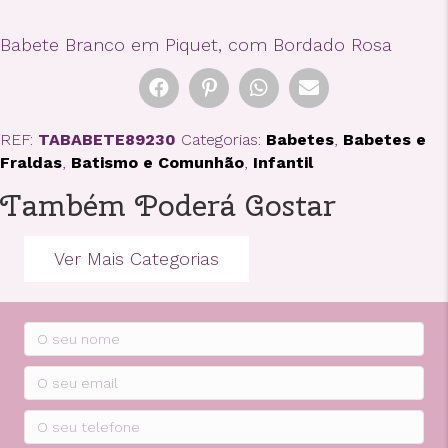
Piquet,
com
Babete Branco em Piquet, com Bordado Rosa
Bordado
Rosa
REF:
TABABETE89230
Categorias:
Babetes
,
Babetes e
Fraldas
,
Batismo e Comunhão
,
Infantil
Também Poderá Gostar
Ver Mais Categorias