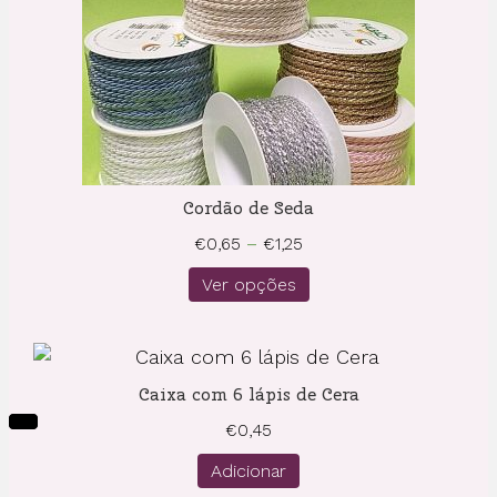
Cordão de Seda
Price
€
0,65
–
€
1,25
range:
Ver opções
€0,65
through
€1,25
Caixa com 6 lápis de Cera
€
0,45
Adicionar