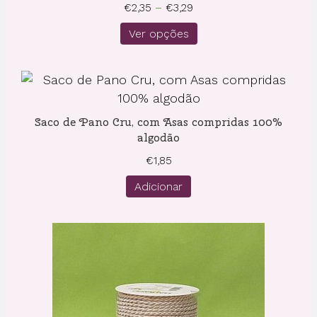
Price
€
2,35
–
€
3,29
range:
Ver opções
€2,35
through
€3,29
Saco de Pano Cru, com Asas compridas 100%
algodão
€
1,85
Adicionar