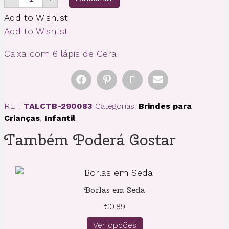
de
Caixa
Add to Wishlist
com
6
Add to Wishlist
lápis
de
Caixa com 6 lápis de Cera
Cera
REF:
TALCTB-290083
Categorias:
Brindes para
Crianças
,
Infantil
Também Poderá Gostar
Borlas em Seda
€
0,89
Ver opções