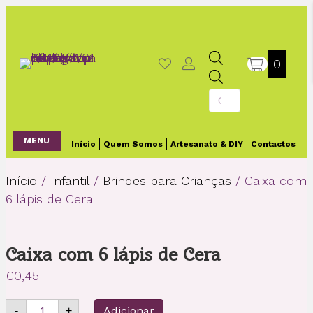
0
Products
search
MENU
Início
Quem Somos
Artesanato & DIY
Contactos
Início
/
Infantil
/
Brindes para Crianças
/ Caixa com
6 lápis de Cera
Caixa com 6 lápis de Cera
€
0,45
Quantidade
Adicionar
-
+