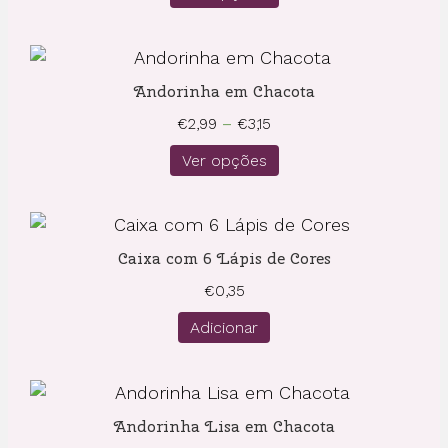
Andorinha em Chacota
Price
€
2,99
–
€
3,15
range:
Ver opções
€2,99
through
€3,15
Caixa com 6 Lápis de Cores
€
0,35
Adicionar
Andorinha Lisa em Chacota