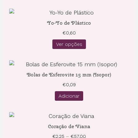
Yo-Yo de Plástico
€
0,60
Ver opções
Bolas de Esferovite 15 mm (Isopor)
€
0,09
Adicionar
Coração de Viana
Price
€
2,25
–
€
57,00