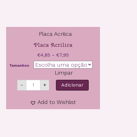
Placa Acrilica
Price
€
4,85
–
€
7,95
range:
Tamanhos
€4,85
Limpar
through
Quantidade
€7,95
-
+
Adicionar
de
Placa
Acrilica
Add to Wishlist