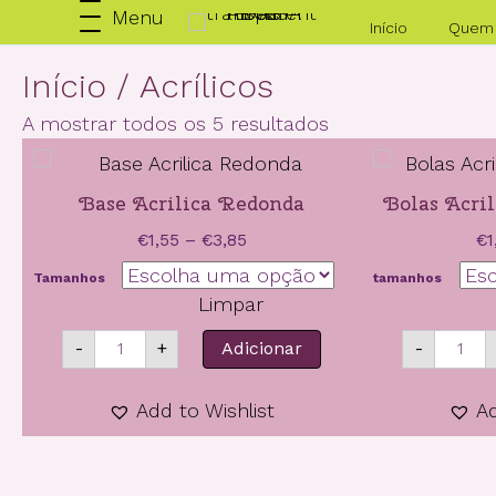
Menu
Início
Quem
Início
/ Acrílicos
A mostrar todos os 5 resultados
Base Acrilica Redonda
Bolas Acril
Price
€
1,55
–
€
3,85
€
1
range:
Tamanhos
tamanhos
€1,55
Limpar
through
Quantidade
Qua
€3,85
-
+
Adicionar
-
de
de
Base
Bol
Acrilica
Acr
Add to Wishlist
Ad
Redonda
Tra