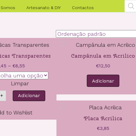
Pro
sea
 Somos
Artesanato & DIY
Contactos
icas Transparentes
Campânula em Acrilico
Price
,45
–
€
6,55
€
12,50
range:
€1,45
Adicionar
Limpar
through
ntidade
€6,55
+
Adicionar
as
ilicas
d to Wishlist
nsparentes
Placa Acrilica
€
3,85