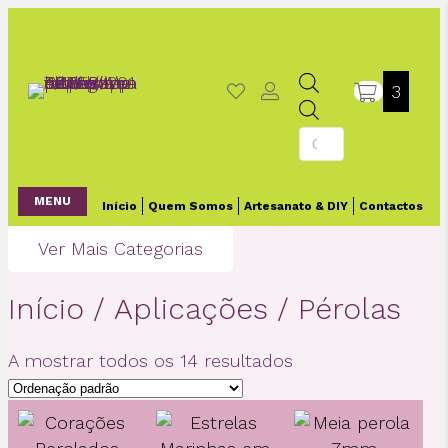
3
Products
search
MENU
Início
Quem Somos
Artesanato & DIY
Contactos
Ver Mais Categorias
Início
/
Aplicações
/ Pérolas
A mostrar todos os 14 resultados