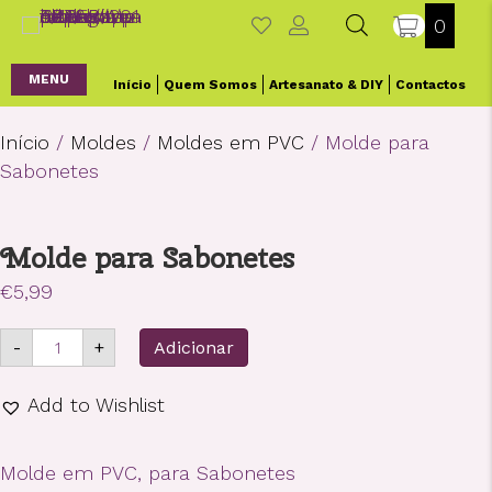
0
MENU
Início
Quem Somos
Artesanato & DIY
Contactos
Início
/
Moldes
/
Moldes em PVC
/ Molde para
Sabonetes
Molde para Sabonetes
€
5,99
Quantidade
-
+
Adicionar
de
Molde
para
Add to Wishlist
Sabonetes
Molde em PVC, para Sabonetes