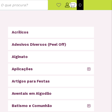
ducts
0
rch
Acrílicos
Adesivos Diversos (Peel Off)
Alginato
Aplicações
Artigos para Festas
Aventais em Algodão
Batismo e Comunhão