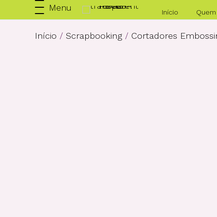
Menu
Início
Quem
Início
/
Scrapbooking
/
Cortadores Embossi