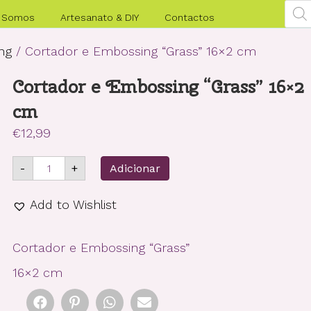
Pro
sea
 Somos
Artesanato & DIY
Contactos
ng
/ Cortador e Embossing “Grass” 16×2 cm
Cortador e Embossing “Grass” 16×2
cm
€
12,99
Quantidade
-
+
Adicionar
de
Cortador
e
Add to Wishlist
Embossing
"Grass"
16x2
Cortador e Embossing “Grass”
cm
16×2 cm