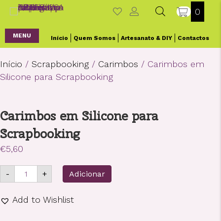
0
MENU
Início
Quem Somos
Artesanato & DIY
Contactos
Início
/
Scrapbooking
/
Carimbos
/ Carimbos em
Silicone para Scrapbooking
Carimbos em Silicone para
Scrapbooking
€
5,60
Quantidade
-
+
Adicionar
de
Carimbos
em
Add to Wishlist
Silicone
para